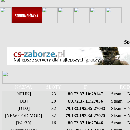
Sp
NAZWA
SLOTY
IP
ROD
[4FUN]
23
80.72.37.10:29147
Steam + 
[JB]
20
80.72.37.11:27036
Steam + 
[DD2]
32
79.133.192.45:27043
Steam + 
[NEW COD MOD]
32
79.133.192.34:27025
Steam + 
[War3ft]
16
80.72.37.10:27046
Steam + 