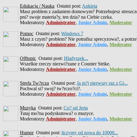
Edukacja / Nauka
Ostatni post:
Ankieta
Masz problem z zadaniem domowym? Potrzebujesz streszczen
pni? swoje materia?y, ten dzia? na Ciebie czeka.
Moderatorzy
Administrator
,
Junior Admin
,
Moderator
Pomoc
Ostatni post:
Windows 7
Masz z czym? problem? Nie potrafisz sprecyzowa?, a potrzeb
Moderatorzy
Administrator
,
Junior Admin
,
Moderator
Offtopic
Ostatni post:
Hladyszek...
Wszelkie rzeczy niezwi?zane z Counter Strike.
Moderatorzy
Administrator
,
Junior Admin
,
Moderator
Strefa Tw?rcza
Ostatni post:
Ja m?j pierwszy raz z Gi...
Pochwal si? swoj? tw?rczo?ci?.
Moderatorzy
Administrator
,
Junior Admin
,
Moderator
Muzyka
Ostatni post:
Co? od Jerta
Tutaj mo?na podyskutowa? o muzyce.
Moderatorzy
Administrator
,
Junior Admin
,
Moderator
Humor
Ostatni post:
liczymy od nowa do 10000...