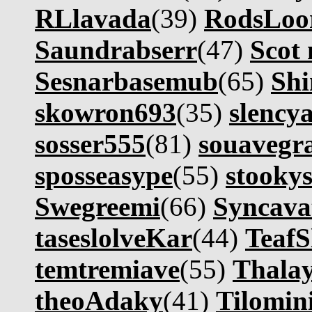
RLlavada
(39)
RodsLoo
Saundrabserr
(47)
Scot 
Sesnarbasemub
(65)
Shi
skowron693
(35)
slencya
sosser555
(81)
souavegr
sposseasype
(55)
stooky
Swegreemi
(66)
Syncava
taseslolveKar
(44)
TeafS
temtremiave
(55)
Thala
theoAdaky
(41)
Tilomin