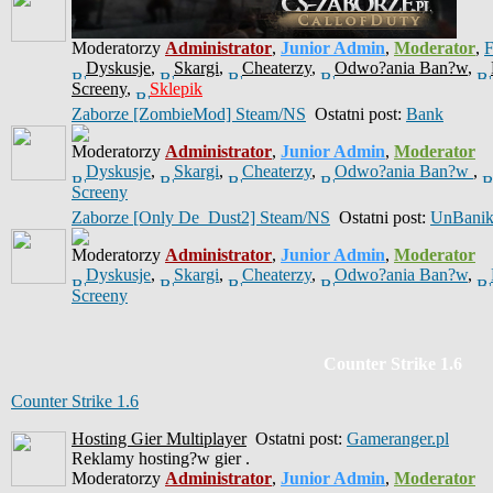
Moderatorzy
Administrator
,
Junior Admin
,
Moderator
,
Dyskusje
,
Skargi
,
Cheaterzy
,
Odwo?ania Ban?w
,
Screeny
,
Sklepik
Zaborze [ZombieMod] Steam/NS
Ostatni post:
Bank
Moderatorzy
Administrator
,
Junior Admin
,
Moderator
Dyskusje
,
Skargi
,
Cheaterzy
,
Odwo?ania Ban?w
,
Screeny
Zaborze [Only De_Dust2] Steam/NS
Ostatni post:
UnBani
Moderatorzy
Administrator
,
Junior Admin
,
Moderator
Dyskusje
,
Skargi
,
Cheaterzy
,
Odwo?ania Ban?w
,
Screeny
Counter Strike 1.6
Counter Strike 1.6
Hosting Gier Multiplayer
Ostatni post:
Gameranger.pl
Reklamy hosting?w gier .
Moderatorzy
Administrator
,
Junior Admin
,
Moderator