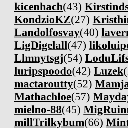
kicenhach
(43)
Kirstind
KondzioKZ
(27)
Kristh
Landolfosvay
(40)
lave
LigDigelall
(47)
likoluip
Llmnytsgj
(54)
LoduLif
luripspoodo
(42)
Luzek
mactaroutty
(52)
Mamj
Mathachloe
(57)
Mayday
mielno-88
(45)
MigRuin
millTrilkybum
(66)
Mint