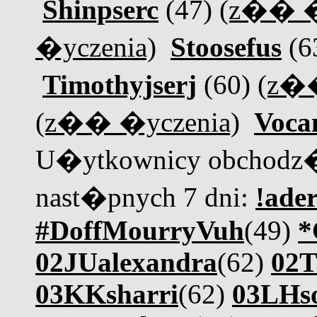
Shinpserc
(47)
(z�� �
�yczenia)
Stoosefus
(6
Timothyjserj
(60)
(z��
(z�� �yczenia)
Voca
U�ytkownicy obchodz�
nast�pnych 7 dni:
!ader
#DoffMourryVuh
(49)
*
02JUalexandra
(62)
02T
03KKsharri
(62)
03LHs