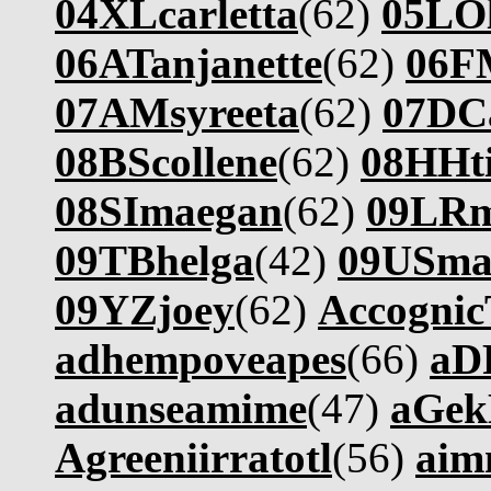
04XLcarletta
(62)
05LO
06ATanjanette
(62)
06F
07AMsyreeta
(62)
07DCa
08BScollene
(62)
08HHt
08SImaegan
(62)
09LRm
09TBhelga
(42)
09USma
09YZjoey
(62)
Accogni
adhempoveapes
(66)
aD
adunseamime
(47)
aGe
Agreeniirratotl
(56)
aim