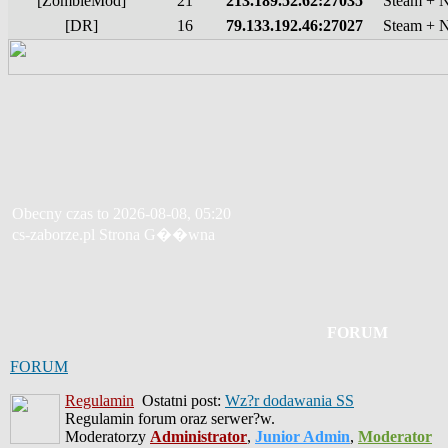
[ZombieMod]
21
213.189.52.62:27035
Steam + 
[DR]
16
79.133.192.46:27027
Steam + 
Obecny czas to 2026-08-08, 05:20
cs-zaborze.pl Strona G��wna
FORUM
FORUM
Regulamin
Ostatni post:
Wz?r dodawania SS
Regulamin forum oraz serwer?w.
Moderatorzy
Administrator
,
Junior Admin
,
Moderator