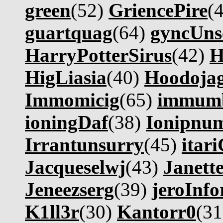
green
(52)
GriencePire
(
guartquag
(64)
gyncUns
HarryPotterSirus
(42)
H
HigLiasia
(40)
Hoodoja
Immomicig
(65)
immum
ioningDaf
(38)
Ionipnu
Irrantunsurry
(45)
itar
Jacqueselwj
(43)
Janett
Jeneezserg
(39)
jeroInfo
K1ll3r
(30)
Kantorr0
(3