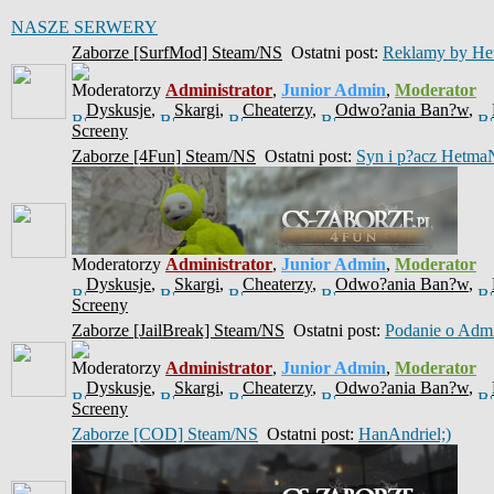
NASZE SERWERY
Zaborze [SurfMod] Steam/NS
Ostatni post:
Reklamy by He
Moderatorzy
Administrator
,
Junior Admin
,
Moderator
Dyskusje
,
Skargi
,
Cheaterzy
,
Odwo?ania Ban?w
,
Screeny
Zaborze [4Fun] Steam/NS
Ostatni post:
Syn i p?acz Hetma
Moderatorzy
Administrator
,
Junior Admin
,
Moderator
Dyskusje
,
Skargi
,
Cheaterzy
,
Odwo?ania Ban?w
,
Screeny
Zaborze [JailBreak] Steam/NS
Ostatni post:
Podanie o Ad
Moderatorzy
Administrator
,
Junior Admin
,
Moderator
Dyskusje
,
Skargi
,
Cheaterzy
,
Odwo?ania Ban?w
,
Screeny
Zaborze [COD] Steam/NS
Ostatni post:
HanAndriel;)