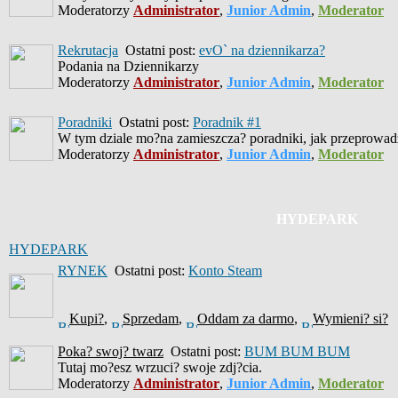
Moderatorzy
Administrator
,
Junior Admin
,
Moderator
Rekrutacja
Ostatni post:
evO` na dziennikarza?
Podania na Dziennikarzy
Moderatorzy
Administrator
,
Junior Admin
,
Moderator
Poradniki
Ostatni post:
Poradnik #1
W tym dziale mo?na zamieszcza? poradniki, jak przeprowad
Moderatorzy
Administrator
,
Junior Admin
,
Moderator
HYDEPARK
HYDEPARK
RYNEK
Ostatni post:
Konto Steam
Kupi?
,
Sprzedam
,
Oddam za darmo
,
Wymieni? si?
Poka? swoj? twarz
Ostatni post:
BUM BUM BUM
Tutaj mo?esz wrzuci? swoje zdj?cia.
Moderatorzy
Administrator
,
Junior Admin
,
Moderator