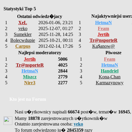
Statystyki Top 5
Najaktywniejsi user
Ostatni odwiedz�jacy
1
XeL
2026-01-06, 23:21
1
HetmaN
2
yeko
2025-12-07, 01:27
2
Feam
3
Sumekler
2025-11-28, 14:25
3
Jertih
4
Bolecwdupie
2025-10-21, 00:11
4
Tr@nsporteR
5
Carpus
2012-02-14, 17:26
5
Ka$anow@
Najlepsi moderatorzy
Piwosze
1
Jertih
5006
1
Feam
2
Tr@nsporteR
4025
2
HetmaN
3
HetmaN
2844
3
Handriel
4
Miszcz
2779
4
Kona-Chan
5
Nirr3
2277
5
Karmazynowy
Kto jest na Forum
Nasi u�ytkownicy napisali
66674
post�w, temat�w
16945
,
Mamy
18878
zarejestrowanych u�ytkownik�w
Ostatnio zarejestrowana osoba:
yeko
To forum odwiedzono ju�
2845359
razy