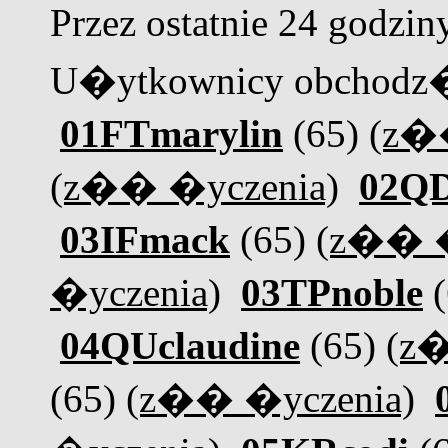
Przez ostatnie 24 godzin
U�ytkownicy obchodz�
01FTmarylin
(65)
(z�
(z�� �yczenia)
02QD
03IFmack
(65)
(z�� �
�yczenia)
03TPnoble
(
04QUclaudine
(65)
(z�
(65)
(z�� �yczenia)