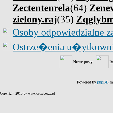
Zectentenrela
(64)
Zene
zielony.raj
(35)
Zqglyb
Osoby odpowiedzialne z
Ostrze�enia u�ytkow
Nowe posty
B
Powered by
phpBB
mo
Copyright 2010 by www.cs-zaborze.pl