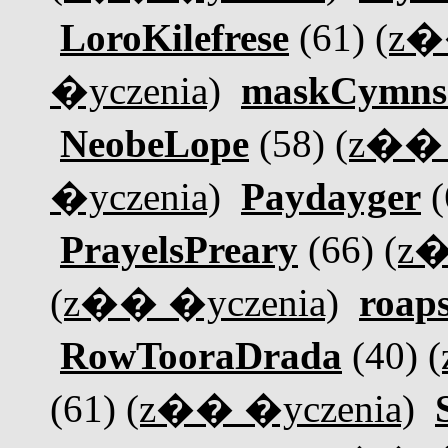
LoroKilefrese
(61)
(z�
�yczenia)
maskCymns
NeobeLope
(58)
(z�� 
�yczenia)
Paydayger
(
PrayelsPreary
(66)
(z�
(z�� �yczenia)
roaps
RowTooraDrada
(40)
(61)
(z�� �yczenia)