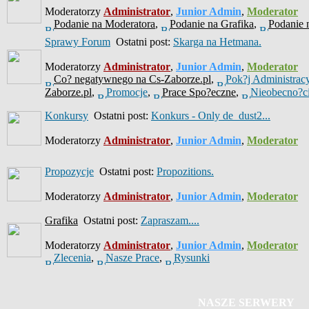
Moderatorzy
Administrator
,
Junior Admin
,
Moderator
Podanie na Moderatora
,
Podanie na Grafika
,
Podanie 
Sprawy Forum
Ostatni post:
Skarga na Hetmana.
Moderatorzy
Administrator
,
Junior Admin
,
Moderator
Co? negatywnego na Cs-Zaborze.pl
,
Pok?j Administrac
Zaborze.pl
,
Promocje
,
Prace Spo?eczne
,
Nieobecno?c
Konkursy
Ostatni post:
Konkurs - Only de_dust2...
Moderatorzy
Administrator
,
Junior Admin
,
Moderator
Propozycje
Ostatni post:
Propozitions.
Moderatorzy
Administrator
,
Junior Admin
,
Moderator
Grafika
Ostatni post:
Zapraszam....
Moderatorzy
Administrator
,
Junior Admin
,
Moderator
Zlecenia
,
Nasze Prace
,
Rysunki
NASZE SERWERY