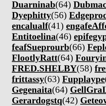
Duarninab
(64)
Dubmac
Dyephitty
(56)
Edgepro
encalualf
(41)
engafeAff
Entitoelina
(46)
epifegy
feafSueprourb
(66)
Fepl
FlootlyRatt
(64)
Fouryi
FRED.SHELBY
(58)
fr
frittassy
(63)
Fupplaype
Gegenaita
(64)
GellGra
Gerardogstq
(42)
Geteow