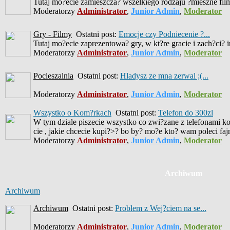
Tutaj mo?ecie zamieszcza? wszelkiego rodzaju ?mieszne filmiki
Moderatorzy
Administrator
,
Junior Admin
,
Moderator
Gry - Filmy
Ostatni post:
Emocje czy Podniecenie ?...
Tutaj mo?ecie zaprezentowa? gry, w kt?re gracie i zach?ci? 
Moderatorzy
Administrator
,
Junior Admin
,
Moderator
Pocieszalnia
Ostatni post:
Hladysz ze mna zerwal ;(...
Moderatorzy
Administrator
,
Junior Admin
,
Moderator
Wszystko o Kom?rkach
Ostatni post:
Telefon do 300zl
W tym dziale piszecie wszystko co zwi?zane z telefonami ko
cie , jakie chcecie kupi?>? bo by? mo?e kto? wam poleci fa
Moderatorzy
Administrator
,
Junior Admin
,
Moderator
Archiwum
Archiwum
Archiwum
Ostatni post:
Problem z Wej?ciem na se...
Moderatorzy
Administrator
,
Junior Admin
,
Moderator