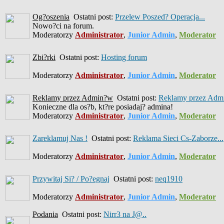
Og?oszenia
Ostatni post:
Przelew Poszed? Operacja...
Nowo?ci na forum.
Moderatorzy
Administrator
,
Junior Admin
,
Moderator
Zbi?rki
Ostatni post:
Hosting forum
Moderatorzy
Administrator
,
Junior Admin
,
Moderator
Reklamy przez Admin?w
Ostatni post:
Reklamy przez Admi
Konieczne dla os?b, kt?re posiadaj? admina!
Moderatorzy
Administrator
,
Junior Admin
,
Moderator
Zareklamuj Nas !
Ostatni post:
Reklama Sieci Cs-Zaborze...
Moderatorzy
Administrator
,
Junior Admin
,
Moderator
Przywitaj Si? / Po?egnaj
Ostatni post:
neq1910
Moderatorzy
Administrator
,
Junior Admin
,
Moderator
Podania
Ostatni post:
Nirr3 na J@..