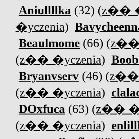
Aniullllka
(32)
(z�� �
�yczenia)
Bavycheenn
Beaulmome
(66)
(z�� 
(z�� �yczenia)
Boob
Bryanvserv
(46)
(z�� 
(z�� �yczenia)
clala
DOxfuca
(63)
(z�� �y
(z�� �yczenia)
enlil