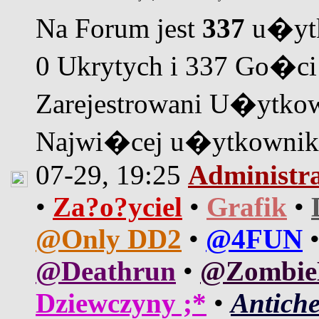
Na Forum jest
337
u�ytk
0 Ukrytych i 337 Go�ci
Zarejestrowani U�ytkow
Najwi�cej u�ytkown
07-29, 19:25
Administr
•
Za?o?yciel
•
Grafik
•
@Only DD2
•
@4FUN
@Deathrun
•
@Zombi
Dziewczyny ;*
•
Antiche