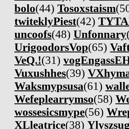
bolo
(44)
Tosoxstaism
(5
twiteklyPiest
(42)
TYT
uncoofs
(48)
Unfonnary
UrigoodorsVop
(65)
Vaf
VeQ.!
(31)
vogEngassE
Vuxushhes
(39)
VXhym
Waksmypsusa
(61)
wall
Wefeplearrymso
(58)
We
wossesicsmype
(56)
Wre
XLleatrice
(38)
Ylyszsu