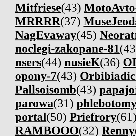
Mitfriese
(43)
MotoAvt
MRRRR
(37)
MuseJeod
NagEvaway
(45)
Neorat
noclegi-zakopane-81
(4
nsers
(44)
nusieK
(36)
OI
opony-7
(43)
Orbibiadic
Pallsoisomb
(43)
papajo
parowa
(31)
phlebotomy
portal
(50)
Priefrory
(61
RAMBOOO
(32)
Renny