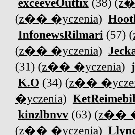
exceeveOutfix
(38)
(z�
(z�� �yczenia)
Hoot
InfonewsRilmari
(57)
(z�� �yczenia)
Jeck
(31)
(z�� �yczenia)
K.O
(34)
(z�� �yczen
�yczenia)
KetReimebi
kinzlbnvv
(63)
(z�� �
(z�� �yczenia)
Llyn