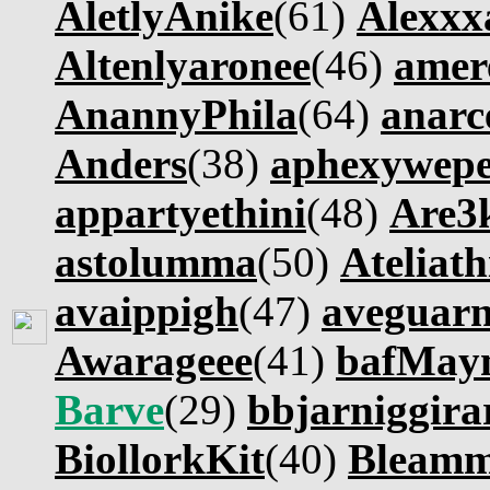
AletlyAnike
(61)
Alexx
Altenlyaronee
(46)
amer
AnannyPhila
(64)
anarc
Anders
(38)
aphexywep
appartyethini
(48)
Are3
astolumma
(50)
Ateliath
avaippigh
(47)
aveguar
Awarageee
(41)
bafMay
Barve
(29)
bbjarniggira
BiollorkKit
(40)
Bleamm