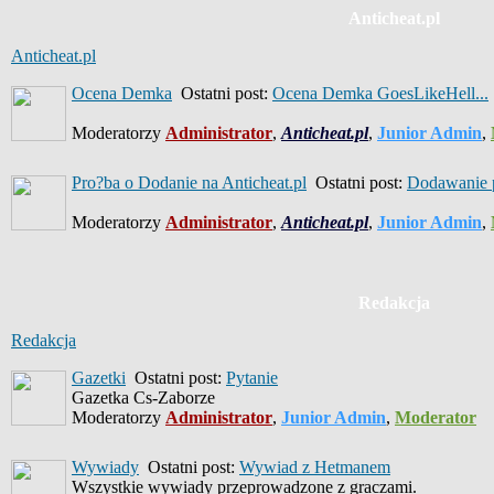
Anticheat.pl
Anticheat.pl
Ocena Demka
Ostatni post:
Ocena Demka GoesLikeHell...
Moderatorzy
Administrator
,
Anticheat.pl
,
Junior Admin
,
Pro?ba o Dodanie na Anticheat.pl
Ostatni post:
Dodawanie p
Moderatorzy
Administrator
,
Anticheat.pl
,
Junior Admin
,
Redakcja
Redakcja
Gazetki
Ostatni post:
Pytanie
Gazetka Cs-Zaborze
Moderatorzy
Administrator
,
Junior Admin
,
Moderator
Wywiady
Ostatni post:
Wywiad z Hetmanem
Wszystkie wywiady przeprowadzone z graczami.