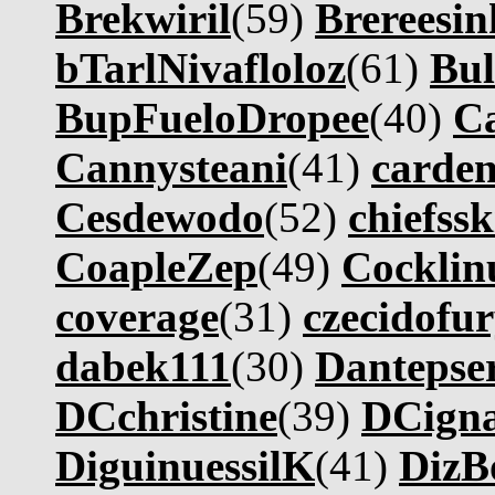
Brekwiril
(59)
Brereesin
bTarlNivafloloz
(61)
Bul
BupFueloDropee
(40)
C
Cannysteani
(41)
carde
Cesdewodo
(52)
chiefssk
CoapleZep
(49)
Cocklin
coverage
(31)
czecidofu
dabek111
(30)
Dantepse
DCchristine
(39)
DCigna
DiguinuessilK
(41)
DizB