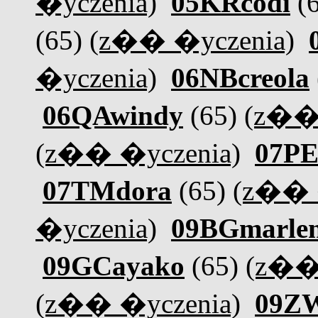
�yczenia)
05KRcodi
(
(65)
(z�� �yczenia)
�yczenia)
06NBcreola
06QAwindy
(65)
(z�� 
(z�� �yczenia)
07PE
07TMdora
(65)
(z�� 
�yczenia)
09BGmarle
09GCayako
(65)
(z��
(z�� �yczenia)
09ZW